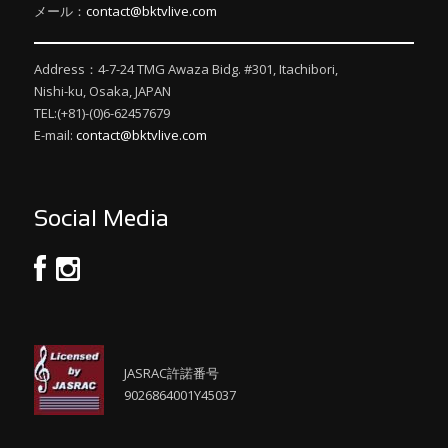
メール：
contact@bktvlive.com
Address：4-7-24 TMG Awaza Bidg. #301, Itachibori,
Nishi-ku, Osaka, JAPAN
TEL:(+81)-(0)6-62457679
E-mail:
contact@bktvlive.com
Social Media
JASRAC許諾番号
9026864001Y45037