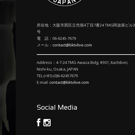
所在地：大阪市西区立売堀4丁目7番24 TMG阿波座ビル3
号
電 話：06-6245-7679
メール：
contact@bktvlive.com
Address：4-7-24 TMG Awaza Bidg. #301, Itachibori,
Nishi-ku, Osaka, JAPAN
TEL:(+81)-(0)6-62457679
E-mail:
contact@bktvlive.com
Social Media