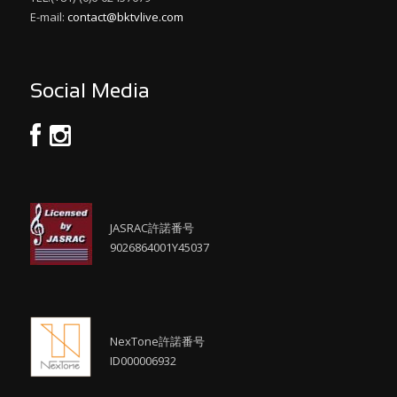
E-mail:
contact@bktvlive.com
Social Media
JASRAC許諾番号
9026864001Y45037
NexTone許諾番号
ID000006932