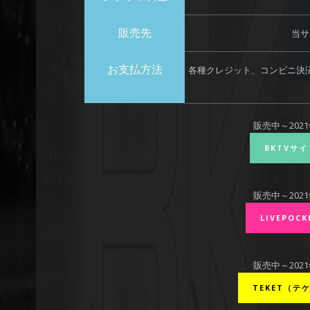
販売先
当サ
お支払方法
各種クレジット、コンビニ決
販売中～2021
BKTVサ
販売中～2021
LIVEPO
販売中～2021
TEKET（