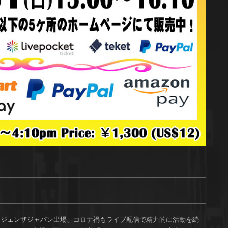
マージェンザジャパン出場、コロナ禍もライブ配信で精力的に活動を続