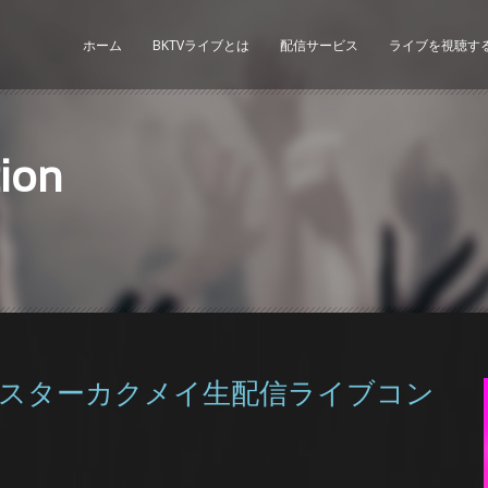
ホーム
BKTVライブとは
配信サービス
ライブを視聴す
tion
Y モンスターカクメイ生配信ライブコン