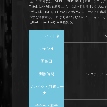
る。 2021年には、SUPERSONIC 2021（サマー
Tiktokrゆいる氏も取り上げ、【ゴッドミリオン】のにゃん
ツ冬の陣、TMFをはじめとした数々のコンテストに出場。
ジオを運営する。 Dr :まちゅpay 数々のアーティストとも交
るRadio CarolileのOAを務める。
アーティスト名
ジャンル
開催日
開催時間
1stステージ：
ブレイク・質問コー
ナー
チケット料金