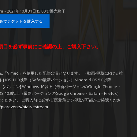
0am～2021年10月31日15:00で販売終了
あでチケットを購入する
項目を必ず事前にご確認の上、ご購入下さい。
ム「Vimeo」を使用した配信公演となります。 ・動画視聴における推
S 11.0以降（Safari最新バージョン）/Android OS 5.0以降
 [パソコン] Windows 10以上（最新バージョンのGoogle Chrome・
acOS 10.9以上（最新バージョンのGoogle Chrome・Safari・Firefox）
ください。 ご購入前に必ず推奨環境にて視聴が可能かご確認くださ
jp/pia/events/pialivestream