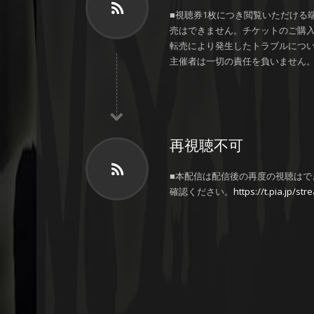
■視聴券1枚につき閲覧いただける
売はできません。チケットのご購入
転売により発生したトラブルにつ
主催者は一切の責任を負いません
再視聴不可
■本配信は配信後の再度の視聴はで
確認ください。
https://t.pia.jp/st