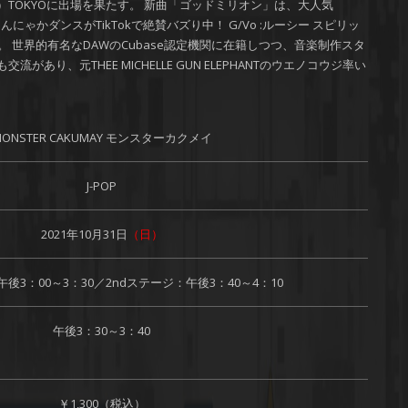
ソニック）TOKYOに出場を果たす。 新曲「ゴッドミリオン」は、大人気
にゃかダンスがTikTokで絶賛バズり中！ G/Vo :ルーシー スピリッ
 世界的有名なDAWのCubase認定機関に在籍しつつ、音楽制作スタ
流があり、元THEE MICHELLE GUN ELEPHANTのウエノコウジ率い
MONSTER CAKUMAY モンスターカクメイ
J-POP
2021年10月31日
（日）
午後3：00～3：30／2ndステージ：午後3：40～4：10
午後3：30～3：40
￥1,300（税込）