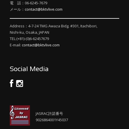
電 話：06-6245-7679
メール：
contact@bktvlive.com
Address：4-7-24 TMG Awaza Bidg. #301, Itachibori,
Nishi-ku, Osaka, JAPAN
TEL:(+81)-(0)6-62457679
E-mail:
contact@bktvlive.com
Social Media
JASRAC許諾番号
9026864001Y45037