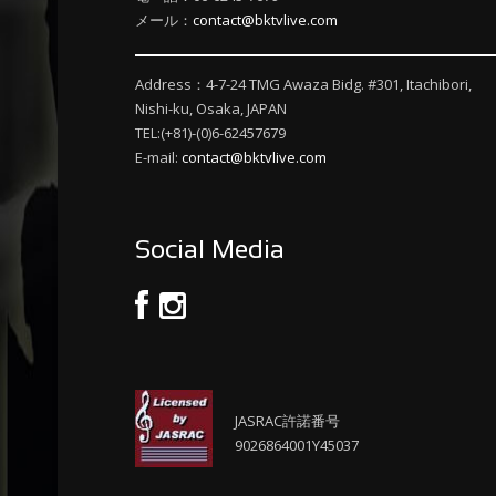
メール：
contact@bktvlive.com
Address：4-7-24 TMG Awaza Bidg. #301, Itachibori,
Nishi-ku, Osaka, JAPAN
TEL:(+81)-(0)6-62457679
E-mail:
contact@bktvlive.com
Social Media
JASRAC許諾番号
9026864001Y45037