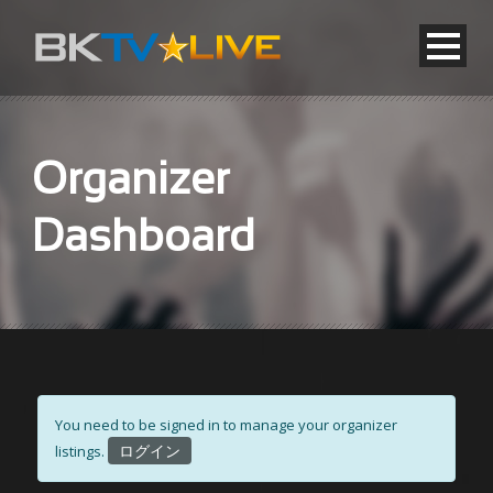
Organizer
Dashboard
You need to be signed in to manage your organizer
ログイン
listings.