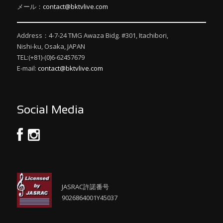
メール：
contact@bktvlive.com
Address：4-7-24 TMG Awaza Bidg. #301, Itachibori,
Nishi-ku, Osaka, JAPAN
TEL:(+81)-(0)6-62457679
E-mail:
contact@bktvlive.com
Social Media
JASRAC許諾番号
9026864001Y45037