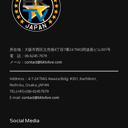
所在地：大阪市西区立売堀4丁目7番24 TMG阿波座ビル301号
電 話：06-6245-7679
メール：
contact@bktvlive.com
Address：4-7-24 TMG Awaza Bidg. #301, Itachibori,
Nishi-ku, Osaka, JAPAN
TEL:(+81)-(0)6-62457679
E-mail:
contact@bktvlive.com
Social Media