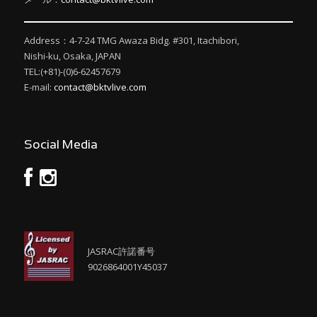
Address：4-7-24 TMG Awaza Bidg. #301, Itachibori,
Nishi-ku, Osaka, JAPAN
TEL:(+81)-(0)6-62457679
E-mail:
contact@bktvlive.com
Social Media
JASRAC許諾番号
9026864001Y45037